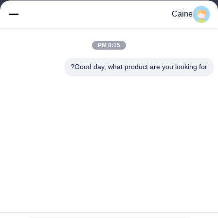
9:00-18:00
Caine
عنواننا
8:15 PM
عنوان الشركة
429، المبنى A10 ، ميناء معلومات فوهاي ، مجتمع شينهي ، شارع فوهاي
Good day, what product are you looking for?
، شنتشن ، قوانغدونغ ، الصين
عنوان المصنع
CNT Machine Industrial Park ، Youyi East Road ، بكين
الهاتف
86-755-23097872
الصين جودة جيدة مستشعر الجيروسكوب مقياس التسارع المورد. حقوق
الطبع والنشر © -2026 Shenzhen Fire Power Control Technology
Co., LTD جميع الحقوق محفوظة