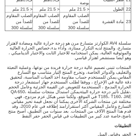
بوصة
22
الطول
< 21.5 ملم
< 21.5 ملم
< 21.5 ملم
الصلب المقاوم
الصلب المقاوم
الصلب المقاوم
23
مادة القشرة
للصدأ من
للصدأ من
للصدأ من
سلسلة 300
سلسلة 300
سلسلة 300
سلسلة AV4 الكوارتز متسارع مرن هو درجة حرارة عالية ومضادة لاهتزاز
متسارع، والمنتج لديه التكرار ممتازة، وأداء بدء،خصائص الحرارة العالية
والموثوقية العالية، يمكن استخدامه للاختبار الثابت والاختبار الديناميكي ،
وهو أيضا مستشعر اهتزاز قياسي.
المنتجات تتبنى تصميم عالية درجة حرارة فريدة من نوعها، وعملية التعبئة
والتغليف والدوائر الخاصة، وتخرج المنتج التيار متناسب مع التسارع
المقاس،يمكن للمستخدم حساب مقاومة أخذ العينات المناسبة، لتحقيق
دقة عالية في الإخراج ، ووفقا لطلب المستخدم جهاز استشعار درجة
الحرارة المدمج ، المستخدمة للتعويض عن القيمة الجزئية وعامل الحجم
،تقليل تأثير درجة حرارة البيئةيمكن استبدال منتجات سلسلة QA 650،
T185، T160، JAE في الموقع، ولكننا نتبنى هيكل عزم مزدوج، فهي
مختلفة عن منتجات الشركة الأخرى.يمكننا أن نجعل قيمة تحيز مقياس
التسارع وعامل المقياس أكثر استقرارامنذ إطلاقه في عام 2010، وقد
قدم هذا المنتج الآلاف من المنتجات. بعد سنوات من التطبيق، أصبح منتج
ناضج،خاصة عدد كبير من التطبيقات في قياس الحفر حفر النفط
التطبيقات
الحفر وقياس الميل