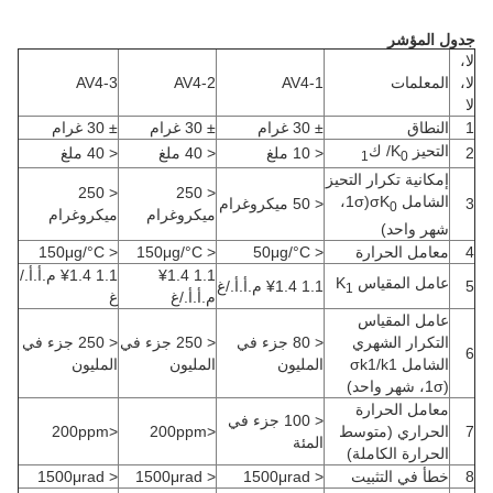
جدول المؤشر
لا،
لا،
المعلمات
AV4-1
AV4-2
AV4-3
لا
1
النطاق
± 30 غرام
± 30 غرام
± 30 غرام
التحيز K
/ ك
2
< 10 ملغ
< 40 ملغ
< 40 ملغ
1
0
إمكانية تكرار التحيز
< 250
< 250
الشامل σK
(1σ،
3
< 50 ميكروغرام
0
ميكروغرام
ميكروغرام
شهر واحد)
4
معامل الحرارة
< 50μg/°C
< 150μg/°C
< 150μg/°C
1.1 ¥1.4
1.1 ¥1.4 م.أ.أ./
عامل المقياس K
5
1.1 ¥1.4 م.أ.أ./غ
1
م.أ.أ./غ
غ
عامل المقياس
التكرار الشهري
< 80 جزء في
< 250 جزء في
< 250 جزء في
6
الشامل σk1/k1
المليون
المليون
المليون
(1σ، شهر واحد)
معامل الحرارة
< 100 جزء في
7
الحراري (متوسط
<200ppm
<200ppm
المئة
الحرارة الكاملة)
8
خطأ في التثبيت
< 1500μrad
< 1500μrad
< 1500μrad