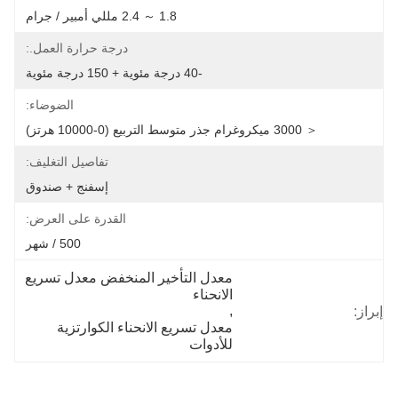
1.8 ～ 2.4 مللي أمبير / جرام
درجة حرارة العمل.:
-40 درجة مئوية + 150 درجة مئوية
الضوضاء:
＜ 3000 ميكروغرام جذر متوسط ​​التربيع (0-10000 هرتز)
تفاصيل التغليف:
إسفنج + صندوق
القدرة على العرض:
500 / شهر
معدل التأخير المنخفض معدل تسريع 
الانحناء
, 
إبراز:
معدل تسريع الانحناء الكوارتزية 
للأدوات