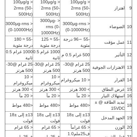
< 100μg/g
< 100μg/g
< 100μg/g
9
اهتزاز
2rms (50-
2rms (50-
2rms (50-
500Hz)
500Hz)
500Hz)
< 3000μg-
< 3000μg-rms
< 3000μg-rms
10
الضوضاء
rms (0-
(0-10000Hz)
(0-10000Hz)
10000Hz)
-55 ∼96 درجة
-55 ≈ 125
-55 ≈ 180
11
عمل مؤقت
مئوية
درجة مئوية
درجة مئوية
1000 غرام 0.5
1000 غرام 0.5
12
التأثير
500 غرام 0.5 م
ثانية
ثانية
25 غرام @30-
25 غرام @30-
25 غرام @30-
13
الاهتزازات الجوفية
500 هرتز
500 هرتز
500 هرتز
< 10
< 10
14
القرار
< 10 ميكروغرام
ميكروغرام
ميكروغرام
15
عرض النطاق
> 300 هرتز
> 300 هرتز
> 300 هرتز
16
استهلاك التيار
< 20 مآ
< 20 مآ
< 20 مآ
تبديد الطاقة @ ±
18
<480 مواط
<480 مواط
<480 مواط
15VDC
±13 إلى ±18
±13 إلى ±18
±13 إلى ±18
19
الجهد المدخل
فولت
فولت
فولت
20
الوزن
< 65 غراماً
< 65 غرام
< 65 غرام
ف25ملم1.0
21
قطر التثبيت
ف25ملم
ف25ملم