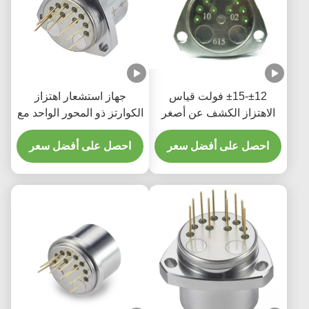
±12-±15 فولت قياس
جهاز استشعار اهتزاز
الاهتزاز الكشف عن أصغر
الكوارتز ذو المحور الواحد مع
الاهتزازات مع حساسية
70 غرام من النطاق
عالية
احصل على أفضل سعر
احصل على أفضل سعر
المنخفض للتنقيب عن النفط