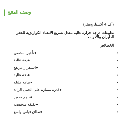
وصف المنتج
(أف 4 أكسيلروميتر)
تطبيقات درجة حرارة عالية معدل تسريع الانحناء الكوارتزية للحفر
الطيران والأدوات
الخصائص
●
تأخير منخفض
●
دقة عالية
●
استقرار مرتفع
●
دقة عالية
●
طاقة قليلة
●
قدرة ممتازة على الحمل الزائد
●
حجم صغير
●
تكلفة منخفضة
●
نطاق قياس واسع