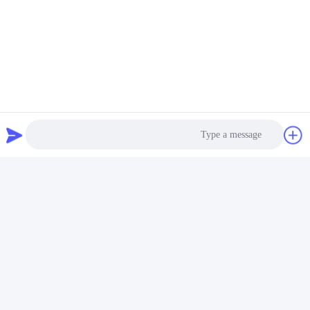
احصل على أفضل سعر
اتصل بنا
Shenzhen Fire Power Control
Technology Co., LTD
البريد الإلكتروني
Photo
caine@firepowertec.com
Video Call
وقت العمل
Audio Call
9:00-18:00
عنواننا