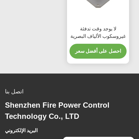
لا يوجد وقت تدفئة
غيروسكوب الألياف البصرية
مع نطاق ديناميكي واسع
200g وضع الإخراج RS-422
احصل على أفضل سعر
اتصل بنا
Shenzhen Fire Power Control
Technology Co., LTD
البريد الإلكتروني