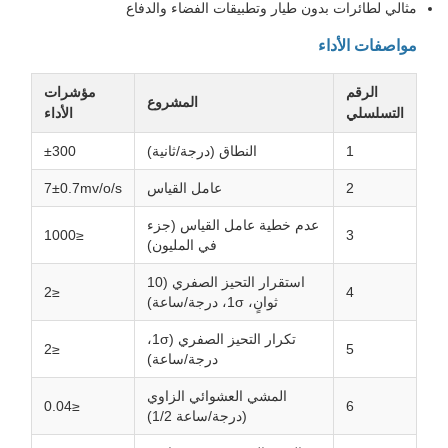
مثالي لطائرات بدون طيار وتطبيقات الفضاء والدفاع
مواصفات الأداء
الرقم
مؤشرات
المشروع
التسلسلي
الأداء
1
النطاق (درجة/ثانية)
±300
2
عامل القياس
7±0.7mv/o/s
عدم خطية عامل القياس (جزء
≤1000
3
في المليون)
استقرار التحيز الصفري (10
≤2
4
ثوانٍ، 1σ، درجة/ساعة)
تكرار التحيز الصفري (1σ،
≤2
5
درجة/ساعة)
المشي العشوائي الزاوي
≤0.04
6
(درجة/ساعة 1/2)