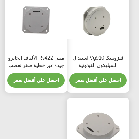
فيزوبتيكا Vg910 استبدال
ميني Rs422 الألياف الجايرو
السيليكون الفوتونية
جيدة غير خطية صفر تعصب
المتكاملة الألياف البصرية
الاستقرار
احصل على أفضل سعر
جهاز استشعار الجيروسكوب
احصل على أفضل سعر