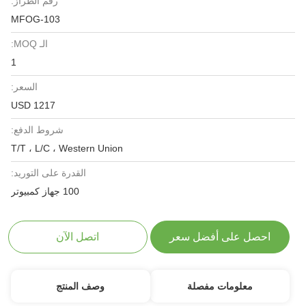
رقم الطراز:
MFOG-103
الـ MOQ:
1
السعر:
1217 USD
شروط الدفع:
T/T ، L/C ، Western Union
القدرة على التوريد:
100 جهاز كمبيوتر
احصل على أفضل سعر
اتصل الآن
معلومات مفصلة
وصف المنتج