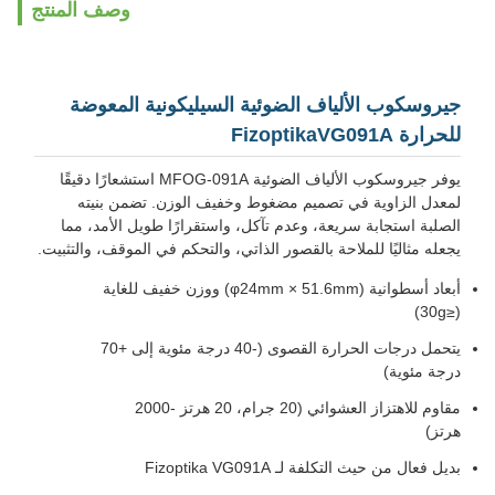
وصف المنتج
جيروسكوب الألياف الضوئية السيليكونية المعوضة
للحرارة FizoptikaVG091A
يوفر جيروسكوب الألياف الضوئية MFOG-091A استشعارًا دقيقًا
لمعدل الزاوية في تصميم مضغوط وخفيف الوزن. تضمن بنيته
الصلبة استجابة سريعة، وعدم تآكل، واستقرارًا طويل الأمد، مما
يجعله مثاليًا للملاحة بالقصور الذاتي، والتحكم في الموقف، والتثبيت.
أبعاد أسطوانية (φ24mm × 51.6mm) ووزن خفيف للغاية
(≤30g)
يتحمل درجات الحرارة القصوى (-40 درجة مئوية إلى +70
درجة مئوية)
مقاوم للاهتزاز العشوائي (20 جرام، 20 هرتز -2000
هرتز)
بديل فعال من حيث التكلفة لـ Fizoptika VG091A