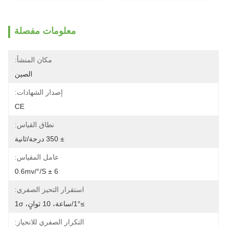
معلومات مفصلة
مكان المنشأ:
الصين
إصدار الشهادات:
CE
نطاق القياس:
± 350 درجة/ثانية
عامل المقياس:
6 ± 0.6mv/°/s
استقرار التحيز الصفري:
≥1°/ساعة، 10 ثوانٍ، 1σ
التكرار الصفري للانحياز: