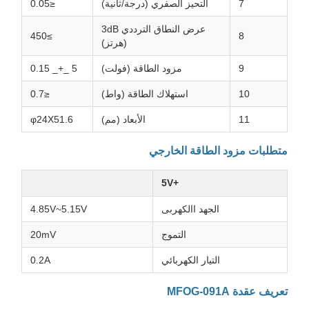
7
التحيز الصفري (درجة/ثانية)
≤0.05
عرض النطاق الترددي 3dB
≥450
8
(هرتز)
9
مزود الطاقة (فولت)
5 _+_ 0.15
10
استهلاك الطاقة (واط)
≤0.7
11
الأبعاد (مم)
φ24X51.6
متطلبات مزود الطاقة الخارجي
+5V
الجهد االكهربى
4.85V~5.15V
التموج
20mV
التيار الكهربائي
0.2A
تعريف عقدة MFOG-091A