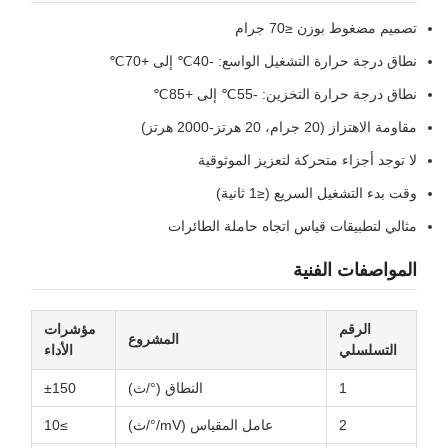
تصميم مضغوط بوزن ≤70 جرام
نطاق درجة حرارة التشغيل الواسع: -40℃ إلى +70℃
نطاق درجة حرارة التخزين: -55℃ إلى +85℃
مقاومة الاهتزاز (20 جرام، 20 هرتز-2000 هرتز)
لا توجد أجزاء متحركة لتعزيز الموثوقية
وقت بدء التشغيل السريع (≤1 ثانية)
مثالي لتطبيقات قياس اتجاه حاملة الطائرات
المواصفات الفنية
الرقم
مؤشرات
المشروع
التسلسلي
الأداء
1
النطاق (°/ث)
±150
2
عامل المقياس (mV/°/ث)
≥10