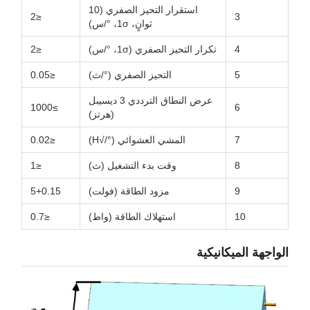
استقرار التحيز الصفري (10
≤2
3
ثوانٍ، 1σ، °/س)
4
تكرار التحيز الصفري (1σ، °/س)
≤2
5
التحيز الصفري (°/ث)
≤0.05
عرض النطاق الترددي 3 ديسيبل
≥1000
6
(هرتز)
7
المشي العشوائي (°/√H)
≤0.02
8
وقت بدء التشغيل (ث)
≤1
9
مزود الطاقة (فولت)
5+0.15
10
استهلاك الطاقة (واط)
≤0.7
الواجهة الميكانيكية