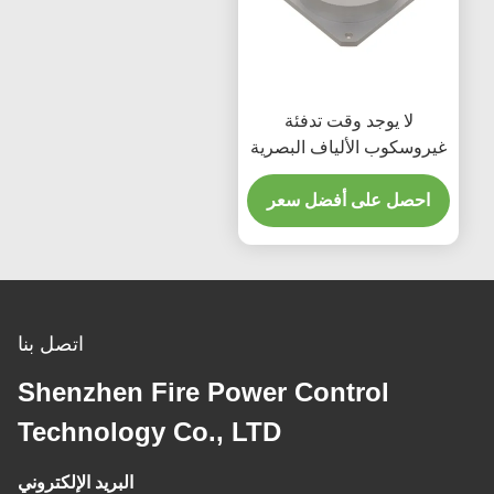
لا يوجد وقت تدفئة
غيروسكوب الألياف البصرية
مع نطاق ديناميكي واسع
200g وضع الإخراج RS-422
احصل على أفضل سعر
اتصل بنا
Shenzhen Fire Power Control
Technology Co., LTD
البريد الإلكتروني