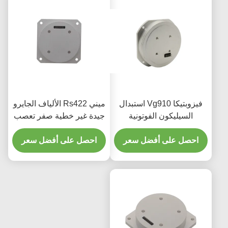
فيزوبتيكا Vg910 استبدال
ميني Rs422 الألياف الجايرو
السيليكون الفوتونية
جيدة غير خطية صفر تعصب
المتكاملة الألياف البصرية
الاستقرار
احصل على أفضل سعر
جهاز استشعار الجيروسكوب
احصل على أفضل سعر