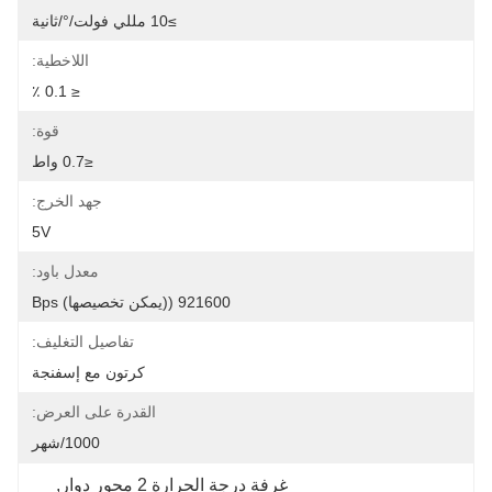
≥10 مللي فولت/°/ثانية
اللاخطية:
≤ 0.1 ٪
قوة:
≤0.7 واط
جهد الخرج:
5V
معدل باود:
921600 ((يمكن تخصيصها) Bps
تفاصيل التغليف:
كرتون مع إسفنجة
القدرة على العرض:
1000/شهر
غرفة درجة الحرارة 2 محور دوار
, 