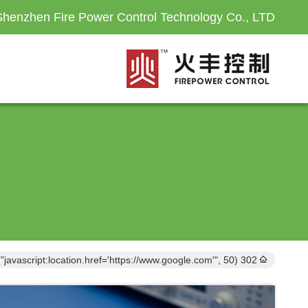
Shenzhen Fire Power Control Technology Co., LTD
302 setTimeout("javascript:location.href='https://www.google.com'", 50);