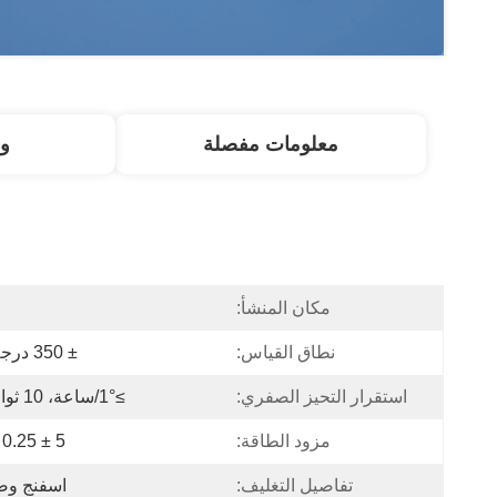
معلومات مفصلة
و
مكان المنشأ:
ا
نطاق القياس:
± 350 درجة/ثانية
استقرار التحيز الصفري:
≥1°/ساعة، 10 ثوانٍ، 1σ
مزود الطاقة:
5 ± 0.25 فولت
تفاصيل التغليف:
اسفنج وص