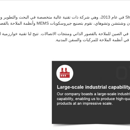
بتكار، تمتلك Firepower قدرات إنتاج رائدة في الصين للملاحة بالقصور الذاتي ومنتجات الاتصالات. تتيح 
في أنظمة الملاحة للمركبات والسفن المدنية.