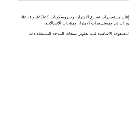
تأسست شركة Shenzhen Firepower Control Technology Co., Ltd في عام 2013، وهي شركة ذات تقنية عالية متخصصة في البحث والتطوير وإنتاج مستشعرات تسارع الاهتزاز، وجيروسكوبات MEMS، و IMUs،
لنا تقنية خوارزمية المصفوفة الأساسية لدينا تطوير منتجات الملاحة المستقلة ذات