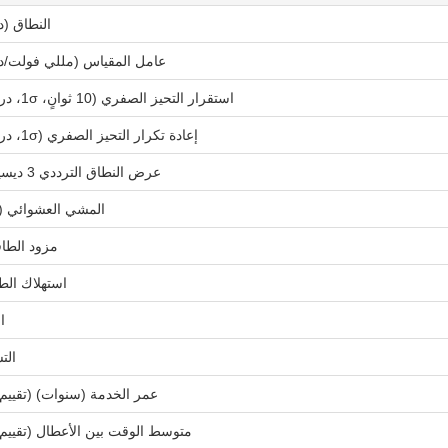
النطاق (د
عامل المقياس (مللي فولت/در
استقرار التحيز الصفري (10 ثوانٍ، 1σ، درجة/ساعة)
إعادة تكرار التحيز الصفري (1σ، درجة/ساعة)
عرض النطاق الترددي 3 ديسيبل (هرتز)
المشي العشوائي (د
مزود الطا
استهلاك الط
ا
الت
عمر الخدمة (سنوات) (تقيي
متوسط ​​الوقت بين الأعطال (تقي