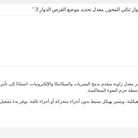
ر ثنائي المحور
, 
معدل تحديد موضع القرص الدوار 3 "
ف الضوئية النانوية الدقيقة MFOG-103 هو مستشعر معدل زاوية متقدم يدمج البصريات والميكانيكا والإلكتروني
بواسطة حزم الضوء المتعاكسة.
ة، ويتميز بهيكل بسيط بدون أجزاء متحركة أو أجزاء تالفة. يوفر بدء تشغيل سري