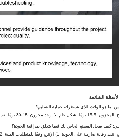
الأسئلة الشائعة
س: ما هو الوقت الذي تستغرقه عملية التسليم؟
ج: المخزون: 5-15 يومًا بشكل عام. لا يوجد مخزون: 15-30 يومًا بعد تأكيد العينات. اتصل بنا للحصول على مهلة محددة بناءً على كميات الطلب.
س: كيف يفعل المصنع الخاص بك فيما يتعلق بمراقبة الجودة؟
ج: ننفذ رقابة صارمة على الجودة: 1) الإنتاج وفقًا للمتطلبات الفنية؛ 2) الاختبار الشامل؛ 3) إشراف فريق ضمان الجودة/مراقبة الجودة المحترف.