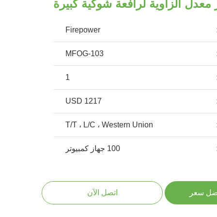
عدل الزاوية لرافعة شوكية كبيرة
Firepower
MFOG-103
1
1217 USD
T/T ، L/C ، Western Union
100 جهاز كمبيوتر
ضل سعر
اتصل الآن