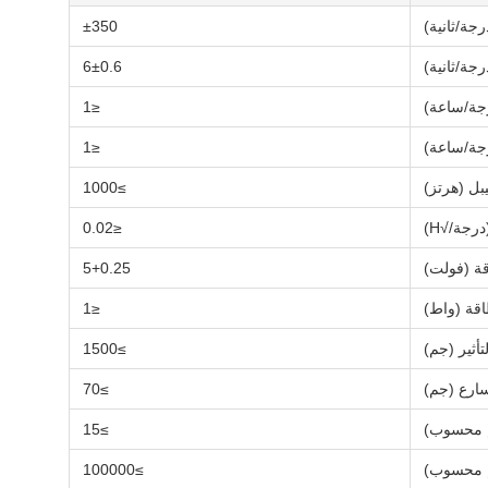
رجة/ثانية)
±350
جة/ثانية)
6±0.6
≤1
≤1
≥1000
رجة/√H)
≤0.02
قة (فولت)
5+0.25
اقة (واط)
≤1
لتأثير (جم)
≥1500
سارع (جم)
≥70
م محسوب)
≥15
يم محسوب)
≥100000