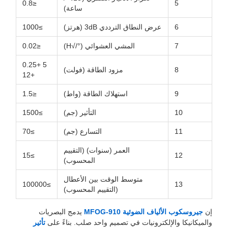
≤0.8
5
ساعة)
6
عرض النطاق الترددي 3dB (هرتز)
≥1000
7
المشي العشوائي (°/√H)
≤0.02
5 +0.25
8
مزود الطاقة (فولت)
+12
9
استهلاك الطاقة (واط)
≤1.5
10
التأثير (جم)
≥1500
11
التسارع (جم)
≥70
العمر (سنوات) (التقييم
≥15
12
المحسوب)
متوسط ​​الوقت بين الأعطال
≥100000
13
(التقييم المحسوب)
إن
جيروسكوب الألياف الضوئية MFOG-910
يدمج البصريات
والميكانيكا والإلكترونيات في تصميم واحد صلب. بناءً على
تأثير