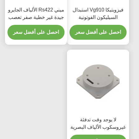
فيزوبتيكا Vg910 استبدال
ميني Rs422 الألياف الجايرو
السيليكون الفوتونية
جيدة غير خطية صفر تعصب
المتكاملة الألياف البصرية
الاستقرار
احصل على أفضل سعر
جهاز استشعار الجيروسكوب
احصل على أفضل سعر
لا يوجد وقت تدفئة
غيروسكوب الألياف البصرية
مع نطاق ديناميكي واسع