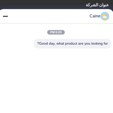
عنوان الشركة
429، المبنى A10 ، ميناء معلومات فوهاي ، مجتمع شينهي ، شارع فوهاي
Caine
، شنتشن ، قوانغدونغ ، الصين
عنوان المصنع
6:05 PM
CNT Machine Industrial Park ، Youyi East Road ، بكين
Good day, what product are you looking for?
الهاتف
86-755-23097872
الصين جودة جيدة مستشعر الجيروسكوب مقياس التسارع المورد. حقوق
الطبع والنشر © -2026 Shenzhen Fire Power Control Technology
Co., LTD جميع الحقوق محفوظة
سياسة الخصوصية
|
خريطة الموقع