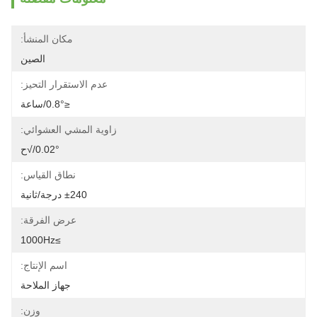
مكان المنشأ:
الصين
عدم الاستقرار التحيز:
≤0.8°/ساعة
زاوية المشي العشوائي:
0.02°/√ح
نطاق القياس:
±240 درجة/ثانية
عرض الفرقة:
≥1000Hz
اسم الإنتاج:
جهاز الملاحة
وزن: