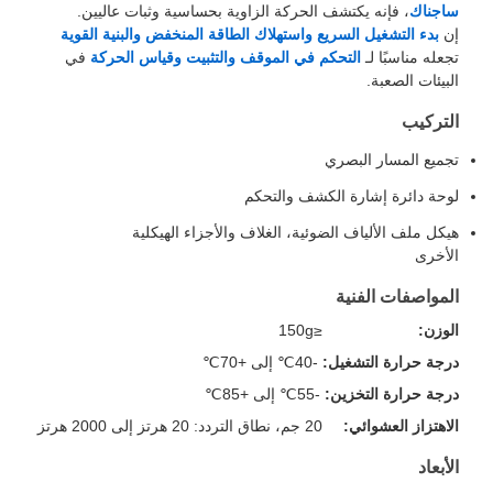
ساجناك
، فإنه يكتشف الحركة الزاوية بحساسية وثبات عاليين.
إن
بدء التشغيل السريع واستهلاك الطاقة المنخفض والبنية القوية
تجعله مناسبًا لـ
التحكم في الموقف والتثبيت وقياس الحركة
في
البيئات الصعبة.
التركيب
تجميع المسار البصري
لوحة دائرة إشارة الكشف والتحكم
هيكل ملف الألياف الضوئية، الغلاف والأجزاء الهيكلية
الأخرى
المواصفات الفنية
الوزن:
≤150g
درجة حرارة التشغيل:
-40℃ إلى +70℃
درجة حرارة التخزين:
-55℃ إلى +85℃
الاهتزاز العشوائي:
20 جم، نطاق التردد: 20 هرتز إلى 2000 هرتز
الأبعاد