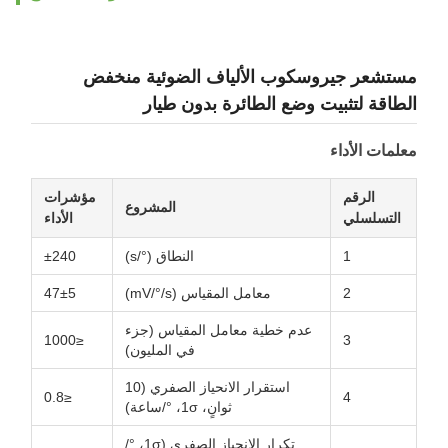
مستشعر جيروسكوب الألياف الضوئية منخفض
الطاقة لتثبيت وضع الطائرة بدون طيار
معلمات الأداء
الرقم
مؤشرات
المشروع
التسلسلي
الأداء
1
النطاق (°/s)
±240
2
معامل المقياس (mV/°/s)
47±5
عدم خطية معامل المقياس (جزء
≤1000
3
في المليون)
استقرار الانحياز الصفري (10
≤0.8
4
ثوانٍ، 1σ، °/ساعة)
تكرار الانحياز الصفري (1σ، °/